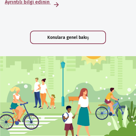
Ayrıntılı bilgi edinin
Konulara genel bakış