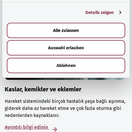
g
Details zeigen
s
a
u
Alle zulassen
s
w
Auswahl erlauben
a
h
l
Ablehnen
Kaslar, kemikler ve eklemler
Hareket sistemindeki birçok hastalık yaşa bağlı aşınma,
giderek daha az hareket etme ve çok fazla oturma gibi
nedenlerden kaynaklanır.
Ayrıntılı bilgi edinin