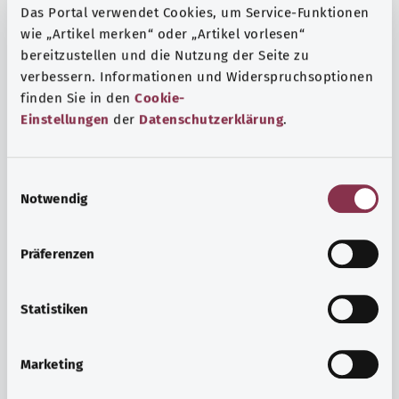
Das Portal verwendet Cookies, um Service-Funktionen
wie „Artikel merken“ oder „Artikel vorlesen“
bereitzustellen und die Nutzung der Seite zu
verbessern. Informationen und Widerspruchsoptionen
finden Sie in den
Cookie-
Einstellungen
der
Datenschutzerklärung
.
E
Notwendig
i
n
w
Präferenzen
i
Ruh ve huzur
l
Spor mu, meditasyon mu? Günlük yaşamın stres ve
l
Statistiken
sıkıntılarıyla başa çıkmak, iç huzuru arttırmak veya
i
dinlenmek için çeşitli önlemler vardır.
g
Marketing
u
Ayrıntılı bilgi edinin
n