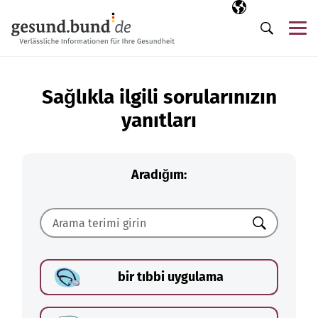
Gezinme menüsünü atla
Seçili dil
TR
Me
Arama
Sağlıkla ilgili sorularınızın
yanıtları
Aradığım:
Ara
bir tıbbi uygulama