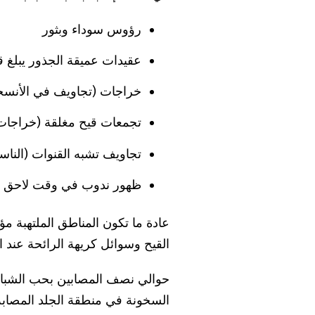
رؤوس سوداء وبثور
عقيدات عميقة الجذور يبلغ 
خراجات (تجاويف في الأنسج
تجمعات قيح مغلقة (خراجات
تجاويف تشبه القنوات (الناس
ظهور ندوب في وقت لاحق
عادة ما تكون المناطق الملتهبة مؤل
القيح وسوائل كريهة الرائحة عند ا
حوالي نصف المصابين بحب الشباب 
السخونة في منطقة الجلد المصابة قبل 12 إلى 48 ساعة من ظهور ال