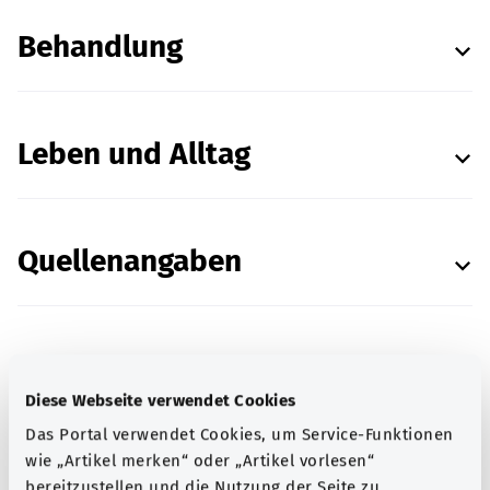
Behandlung
Leben und Alltag
Quellenangaben
In Zusammenarbeit mit dem Institut für Qualität
Diese Webseite verwendet Cookies
und Wirtschaftlichkeit im Gesundheitswesen
Das Portal verwendet Cookies, um Service-Funktionen
(IQWiG).
wie „Artikel merken“ oder „Artikel vorlesen“
Stand:
18.10.2021
bereitzustellen und die Nutzung der Seite zu