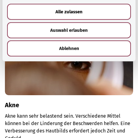
a
Gut informiert
u
Empfohlene Artikel
Alle zulassen
s
w
Auswahl erlauben
a
h
l
Ablehnen
Akne
Akne kann sehr belastend sein. Verschiedene Mittel
können bei der Linderung der Beschwerden helfen. Eine
Verbesserung des Hautbilds erfordert jedoch Zeit und