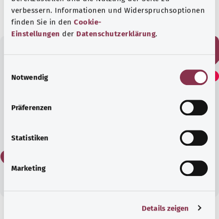
verbessern. Informationen und Widerspruchsoptionen
finden Sie in den
Cookie-
Einstellungen
der
Datenschutzerklärung
.
Fanden Sie diesen Artikel
E
Notwendig
i
hilfreich?
n
w
Präferenzen
i
Ja
l
l
Statistiken
i
Nein
g
Marketing
u
n
g
Details zeigen
s