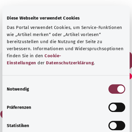
بالتعاون مع معهد الجودة والكفاءة في الرعاية الصحية
Diese Webseite verwendet Cookies
(IQWiG).
Das Portal verwendet Cookies, um Service-Funktionen
الحالة:
17.06.2022
wie „Artikel merken“ oder „Artikel vorlesen“
bereitzustellen und die Nutzung der Seite zu
verbessern. Informationen und Widerspruchsoptionen
finden Sie in den
Cookie-
Einstellungen
der
Datenschutzerklärung
.
هل وجدت هذا المقال مفيدًا؟
E
Notwendig
i
نعم
n
w
Präferenzen
i
لا
l
l
Statistiken