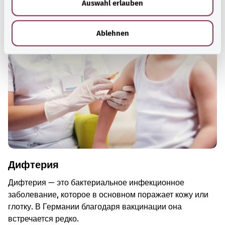
Auswahl erlauben
a
Рекомендуемые статьи
h
l
Ablehnen
Дифтерия
Дифтерия — это бактериальное инфекционное
заболевание, которое в основном поражает кожу или
глотку. В Германии благодаря вакцинации она
встречается редко.