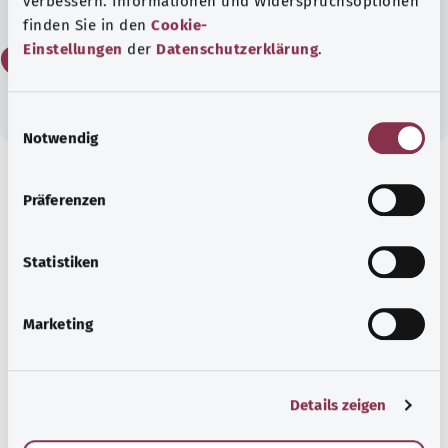
verbessern. Informationen und Widerspruchsoptionen
finden Sie in den
Cookie-
Einstellungen
der
Datenschutzerklärung
.
لا
E
Notwendig
i
n
w
معرفة جيدة
Präferenzen
i
مقال موصى به
l
l
Statistiken
i
g
Marketing
u
n
g
Details zeigen
s
a