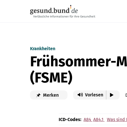
Navigation überspringen
Krankheiten
Frühsommer-Me
(FSME)
Vorlesen
Merken
ICD-Codes:
A84
A84.1
Was sind 