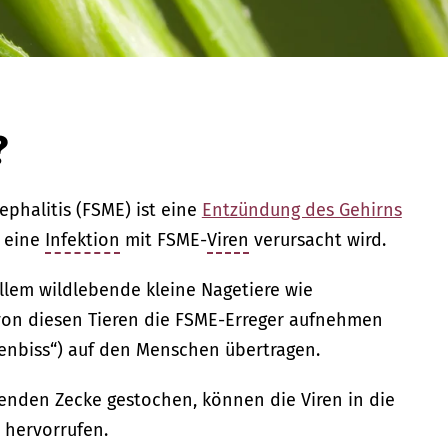
?
halitis (FSME) ist eine
Entzündung des Gehirns
h eine
Infektion
mit FSME-
Viren
verursacht wird.
allem wildlebende kleine Nagetiere wie
on diesen Tieren die FSME-Erreger aufnehmen
kenbiss“) auf den Menschen übertragen.
enden Zecke gestochen, können die Viren in die
 hervorrufen.