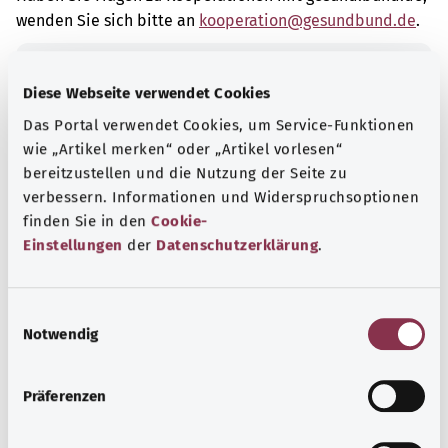
wenden Sie sich bitte an
kooperation@gesundbund.de
.
Unseren Flyer „Das Nationale Gesundheitsportal –
Diese Webseite verwendet Cookies
Verlässliche Informationen für Ihre Gesundheit“
Das Portal verwendet Cookies, um Service-Funktionen
können Sie kostenfrei beim
Publikationsversand
wie „Artikel merken“ oder „Artikel vorlesen“
der Bundesregierung
bestellen.
bereitzustellen und die Nutzung der Seite zu
verbessern. Informationen und Widerspruchsoptionen
finden Sie in den
Cookie-
Barriere melden
Einstellungen
der
Datenschutzerklärung
.
Sind Ihnen Mängel beim barrierefreien Zugang zu
Inhalten unserer Internetseite aufgefallen? Dann nutzen
E
Sie unser
Feedback-Formular
.
Notwendig
i
n
Fragen zum Datenschutz
w
Präferenzen
i
Bitte richten Sie datenschutzrechtliche Anfragen,
l
insbesondere Anträge zur Wahrnehmung Ihrer