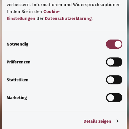
verbessern. Informationen und Widerspruchsoptionen
finden Sie in den
Cookie-
Einstellungen
der
Datenschutzerklärung
.
E
Notwendig
i
n
w
Präferenzen
i
l
l
Statistiken
i
g
Marketing
Gesundheit Digital
u
Gesundheits-Apps
n
g
Details zeigen
s
Gesundheits-Apps wie digitale Gesundheits- und
a