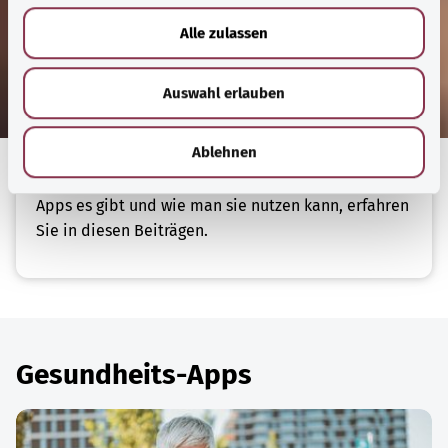
Pflegeanwendungen können einen
u
selbstbestimmteren Umgang mit Erkrankungen
Alle zulassen
s
oder Einschränkungen ermöglichen. Digitale
w
Gesundheitsanwendungen (DiGA) gibt es, um die
Auswahl erlauben
a
Behandlung bestimmter Erkrankungen zu
h
unterstützen. Digitale Pflegeanwendungen (DiPA)
l
Ablehnen
sollen pflegebedürftige Menschen und ihre
Angehörigen unterstützen. Welche Gesundheits-
Apps es gibt und wie man sie nutzen kann, erfahren
Sie in diesen Beiträgen.
Gesundheits-Apps