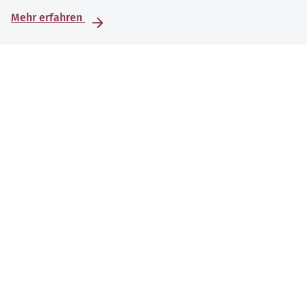
Mehr erfahren
Apps auf Rezept – Unterstützung bei
Erkrankungen des Bewegungsapparats
Apps auf Rezept unterstützen die Behandlung
verschiedener Erkrankungen des Bewegungsapparats. Sie