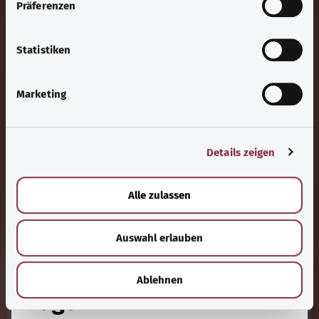
Präferenzen
i
l
l
Statistiken
i
g
Marketing
u
n
g
Details zeigen
s
a
u
Alle zulassen
s
w
Auswahl erlauben
a
h
l
Krankheiten
Ablehnen
Augen