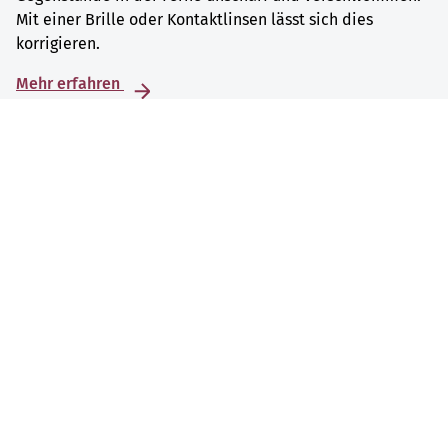
Mit einer Brille oder Kontaktlinsen lässt sich dies
korrigieren.
Mehr erfahren
Netzhautablösung
Eine Netzhautablösung ist ein Notfall, den es rasch zu