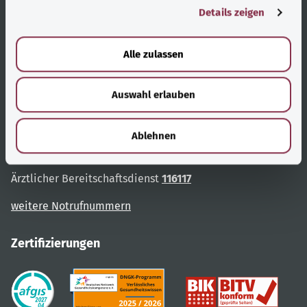
Details zeigen
s
Qualitätssicherung
a
u
Partner
Alle zulassen
s
w
Kontakt
Auswahl erlauben
a
h
Wichtige Notrufnummern
l
Ablehnen
Rettungsdienst
112
Ärztlicher Bereitschaftsdienst
116117
weitere Notrufnummern
Zertifizierungen