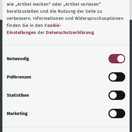
Gesundheit.
wie „Artikel merken“ oder „Artikel vorlesen“
bereitzustellen und die Nutzung der Seite zu
verbessern. Informationen und Widerspruchsoptionen
finden Sie in den
Cookie-
Einstellungen
der
Datenschutzerklärung
.
Hilfreiche Links
Service
E
Themenübersicht
Beratung und Hilfe
Notwendig
i
Benutzerhinweise
Glossar
n
w
Präferenzen
Seitenübersicht
Barrierefreiheit
i
l
Barriere melden
l
Statistiken
i
Über uns
g
Marketing
u
Über gesund.bund.de
n
g
Portalredaktion