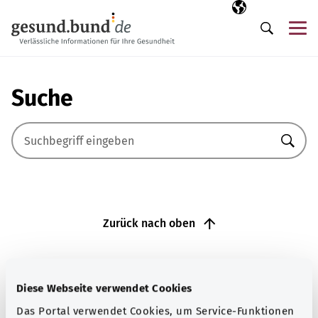
Navigation überspringen
Ausgewählte Sp
DE
Me
Suche
Suche
Suche
Zurück nach oben
gesund.bund.de
Ein Service des
Diese Webseite verwendet Cookies
Bundesministeriums für
Das Portal verwendet Cookies, um Service-Funktionen