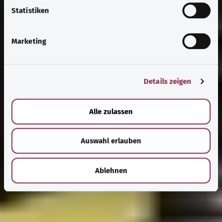
l
Statistiken
i
g
Marketing
u
n
g
Details zeigen
s
a
u
Alle zulassen
s
w
Auswahl erlauben
a
h
l
Ablehnen