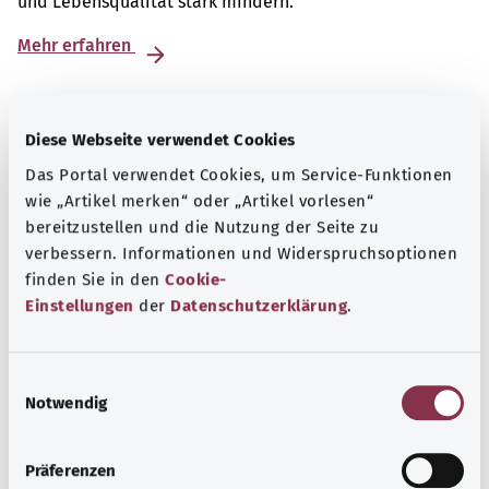
und Lebensqualität stark mindern.
Mehr erfahren
Diese Webseite verwendet Cookies
Das Portal verwendet Cookies, um Service-Funktionen
wie „Artikel merken“ oder „Artikel vorlesen“
bereitzustellen und die Nutzung der Seite zu
verbessern. Informationen und Widerspruchsoptionen
finden Sie in den
Cookie-
Einstellungen
der
Datenschutzerklärung
.
E
Beratung und Hilfe
Notwendig
i
n
Eine Auswahl verschiedener Beratungs- und
w
Informationsangebote zu bestimmten
Präferenzen
i