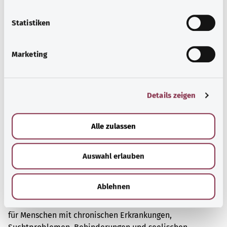
Gesundheitsthemen.
l
Mehr erfahren
l
Statistiken
i
g
Marketing
u
n
g
Details zeigen
s
a
u
Alle zulassen
s
w
Auswahl erlauben
a
h
Selbsthilfe
l
Ablehnen
Selbsthilfegruppen bieten Austausch und Unterstützung
für Menschen mit chronischen Erkrankungen,