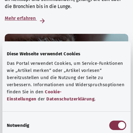
die Bronchien bis in die Lunge.
Mehr erfahren
Diese Webseite verwendet Cookies
Das Portal verwendet Cookies, um Service-Funktionen
wie „Artikel merken“ oder „Artikel vorlesen“
bereitzustellen und die Nutzung der Seite zu
verbessern. Informationen und Widerspruchsoptionen
finden Sie in den
Cookie-
Einstellungen
der
Datenschutzerklärung
.
Augen
E
Krankheiten des Auges reichen von einer leichten
Notwendig
i
Bindehautreizung bis zu schweren Erkrankungen wie dem