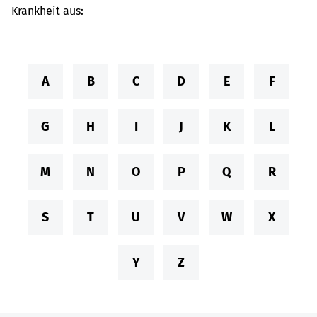
Krankheit aus:
A
B
C
D
E
F
G
H
I
J
K
L
M
N
O
P
Q
R
S
T
U
V
W
X
Y
Z