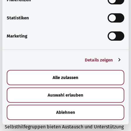
Informationsangebote zu bestimmten
i
Gesundheitsthemen.
l
l
Statistiken
Mehr erfahren
i
g
Marketing
u
n
g
Details zeigen
s
a
u
Alle zulassen
s
w
Auswahl erlauben
a
h
l
Ablehnen
Selbsthilfe
Selbsthilfegruppen bieten Austausch und Unterstützung