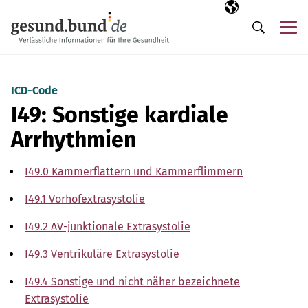
Navigation überspringen
Ausgewählte Sp
DE
Me
Suche
ICD-Code
I49: Sonstige kardiale
Arrhythmien
I49.0 Kammerflattern und Kammerflimmern
I49.1 Vorhofextrasystolie
I49.2 AV-junktionale Extrasystolie
I49.3 Ventrikuläre Extrasystolie
I49.4 Sonstige und nicht näher bezeichnete
Extrasystolie