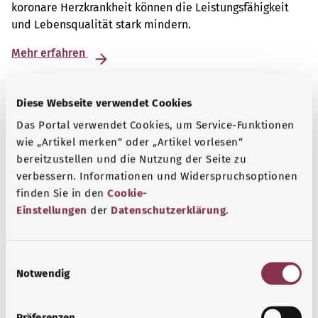
koronare Herzkrankheit können die Leistungsfähigkeit
und Lebensqualität stark mindern.
Mehr erfahren
Diese Webseite verwendet Cookies
Das Portal verwendet Cookies, um Service-Funktionen
wie „Artikel merken“ oder „Artikel vorlesen“
bereitzustellen und die Nutzung der Seite zu
verbessern. Informationen und Widerspruchsoptionen
finden Sie in den
Cookie-
Einstellungen
der
Datenschutzerklärung
.
E
Notwendig
i
Beratung und Hilfe
n
Eine Auswahl verschiedener Beratungs- und
w
Präferenzen