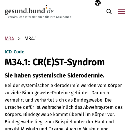
Navigation überspringen
Ausgewählte Sp
DE
Me
Suche
M34
M34.1
ICD-Code
M34.1: CR(E)ST-Syndrom
Sie haben systemische Sklerodermie.
Bei der systemischen Sklerodermie werden vom Körper
zu viele Bindegewebs-Proteine gebildet. Dadurch
vermehrt und verhärtet sich das Bindegewebe. Die
Ursache dafür ist wahrscheinlich das Abwehrsystem des
Körpers. Bindegewebe kommt überall im Körper vor.
Bindegewebe liegt zum Beispiel unter der Haut und
umgibt Muskeln und Organe. Auch in Muskeln und