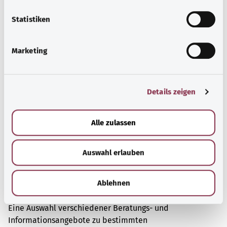
Problemen.
l
l
Statistiken
Mehr erfahren
i
g
Marketing
u
n
g
Details zeigen
s
a
u
Alle zulassen
s
w
Auswahl erlauben
a
h
l
Ablehnen
Beratung und Hilfe
Eine Auswahl verschiedener Beratungs- und
Informationsangebote zu bestimmten