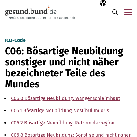
Navigation überspringen
Ausgewählte Sp
DE
Me
Suche
ICD-Code
C06: Bösartige Neubildung
sonstiger und nicht näher
bezeichneter Teile des
Mundes
C06.0 Bösartige Neubildung: Wangenschleimhaut
C06.1 Bösartige Neubildung: Vestibulum oris
C06.2 Bösartige Neubildung: Retromolarregion
C06.8 Bösartige Neubildung: Sonstige und nicht näher