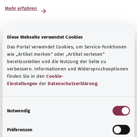
Mehr erfahren
Diese Webseite verwendet Cookies
Das Portal verwendet Cookies, um Service-Funktionen
wie „Artikel merken“ oder „Artikel vorlesen“
bereitzustellen und die Nutzung der Seite zu
verbessern. Informationen und Widerspruchsoptionen
finden Sie in den
Cookie-
Einstellungen
der
Datenschutzerklärung
.
E
Selbsthilfe
Notwendig
i
Selbsthilfegruppen bieten Austausch und Unterstützung
n
für Menschen mit chronischen Erkrankungen,
w
Präferenzen
Suchtproblemen, Behinderungen und seelischen
i