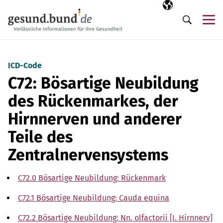
Navigation überspringen
Ausgewählte Sp
DE
Me
Suche
ICD-Code
C72: Bösartige Neubildung
des Rückenmarkes, der
Hirnnerven und anderer
Teile des
Zentralnervensystems
C72.0 Bösartige Neubildung: Rückenmark
C72.1 Bösartige Neubildung: Cauda equina
C72.2 Bösartige Neubildung: Nn. olfactorii [I. Hirnnerv]