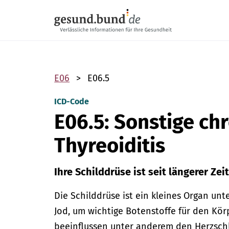
Navigation überspringen
E06
E06.5
ICD-Code
E06.5: Sonstige ch
Thyreoiditis
Ihre Schilddrüse ist seit längerer Zei
Die Schilddrüse ist ein kleines Organ unt
Jod, um wichtige Botenstoffe für den Kör
beeinflussen unter anderem den Herzschl