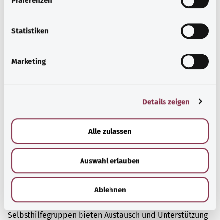
Präferenzen
Informationsangebote zu bestimmten
i
Gesundheitsthemen.
l
l
Statistiken
Mehr erfahren
i
g
Marketing
u
n
g
Details zeigen
s
a
u
Alle zulassen
s
w
Auswahl erlauben
a
h
l
Ablehnen
Selbsthilfe
Selbsthilfegruppen bieten Austausch und Unterstützung