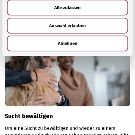
bewältigen, das eigene Wohbefinden zu steigern oder zur
u
Alle zulassen
Ruhe zu kommen.
s
w
Mehr erfahren
Auswahl erlauben
a
h
l
Ablehnen
Sucht bewältigen
Um eine Sucht zu bewältigen und wieder zu einem