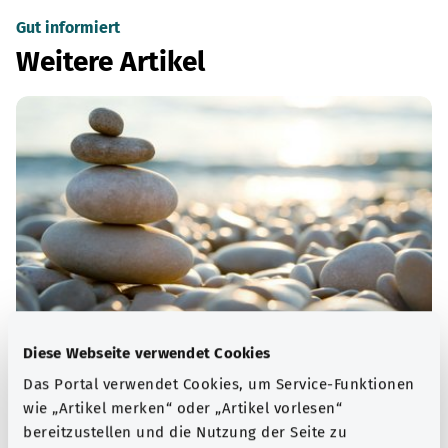
Gut informiert
Weitere Artikel
Diese Webseite verwendet Cookies
Psyche
Das Portal verwendet Cookies, um Service-Funktionen
„Psyche“ ist das altgriechische Wort für Seele. Im
wie „Artikel merken“ oder „Artikel vorlesen“
modernen Sprachgebrauch sind damit das Denken, die
bereitzustellen und die Nutzung der Seite zu