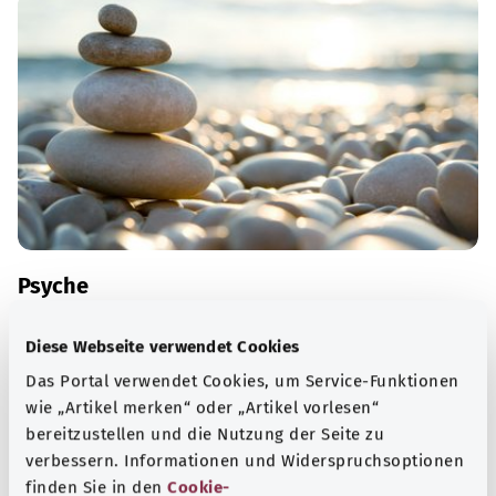
Psyche
„Psyche“ ist das altgriechische Wort für Seele. Im
Diese Webseite verwendet Cookies
modernen Sprachgebrauch sind damit das Denken, die
Das Portal verwendet Cookies, um Service-Funktionen
Gefühle und das Verhalten eines Menschen gemeint.
wie „Artikel merken“ oder „Artikel vorlesen“
Mehr erfahren
bereitzustellen und die Nutzung der Seite zu
verbessern. Informationen und Widerspruchsoptionen
finden Sie in den
Cookie-