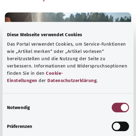
Diese Webseite verwendet Cookies
Das Portal verwendet Cookies, um Service-Funktionen
wie „Artikel merken“ oder „Artikel vorlesen“
bereitzustellen und die Nutzung der Seite zu
verbessern. Informationen und Widerspruchsoptionen
finden Sie in den
Cookie-
Einstellungen
der
Datenschutzerklärung
.
Psyche und Wohlbefinden
E
Sport oder Meditation? Es gibt verschiedene
Notwendig
i
Maßnahmen Stress und Belastungen des Alltags zu
n
bewältigen, das eigene Wohbefinden zu steigern oder zur
w
Präferenzen
Ruhe zu kommen.
i