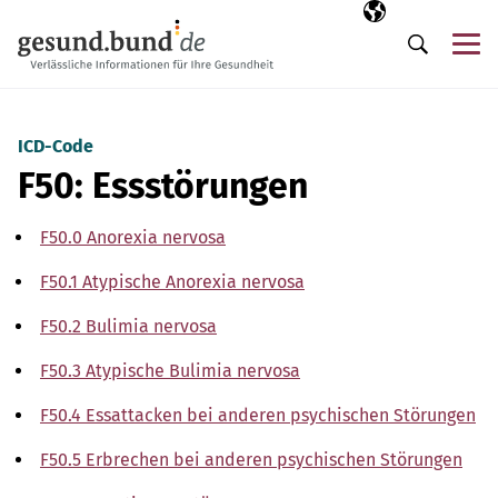
Navigation überspringen
Ausgewählte Sp
DE
Me
Suche
ICD-Code
F50: Essstörungen
F50.0 Anorexia nervosa
F50.1 Atypische Anorexia nervosa
F50.2 Bulimia nervosa
F50.3 Atypische Bulimia nervosa
F50.4 Essattacken bei anderen psychischen Störungen
F50.5 Erbrechen bei anderen psychischen Störungen