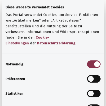
Diese Webseite verwendet Cookies
Das Portal verwendet Cookies, um Service-Funktionen
wie „Artikel merken“ oder „Artikel vorlesen“
bereitzustellen und die Nutzung der Seite zu
verbessern. Informationen und Widerspruchsoptionen
finden Sie in den
Cookie-
Selbsthilfe
Einstellungen
der
Datenschutzerklärung
.
Selbsthilfegruppen bieten Austausch und Unterstützung
für Menschen mit chronischen Erkrankungen,
E
Suchtproblemen, Behinderungen und seelischen
Notwendig
i
Problemen.
n
Mehr erfahren
w
Präferenzen
i
l
l
Statistiken
i
g