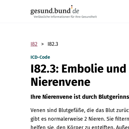
Navigation überspringen
I82
I82.3
ICD-Code
I82.3: Embolie un
Nierenvene
Ihre Nierenvene ist durch Blutgerinns
Venen sind Blutgefäße, die das Blut zurü
gibt es normalerweise 2 Nieren. Sie filter
helfen sie, den Körper zu entgiften. Auß