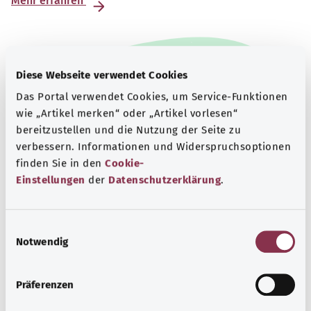
Mehr erfahren
Diese Webseite verwendet Cookies
Das Portal verwendet Cookies, um Service-Funktionen
wie „Artikel merken“ oder „Artikel vorlesen“
bereitzustellen und die Nutzung der Seite zu
verbessern. Informationen und Widerspruchsoptionen
finden Sie in den
Cookie-
Einstellungen
der
Datenschutzerklärung
.
Beratung und Hilfe
E
Notwendig
i
Eine Auswahl verschiedener Beratungs- und
n
Informationsangebote zu bestimmten
w
Gesundheitsthemen.
Präferenzen
i
Mehr erfahren