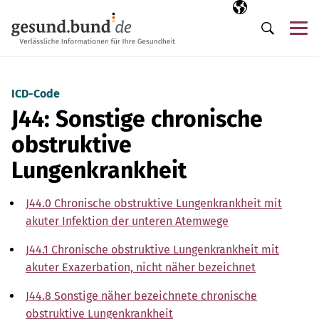
Navigation überspringen
Ausgewählte Sp
DE
Me
Suche
ICD-Code
J44: Sonstige chronische
obstruktive
Lungenkrankheit
J44.0 Chronische obstruktive Lungenkrankheit mit
akuter Infektion der unteren Atemwege
J44.1 Chronische obstruktive Lungenkrankheit mit
akuter Exazerbation, nicht näher bezeichnet
J44.8 Sonstige näher bezeichnete chronische
obstruktive Lungenkrankheit