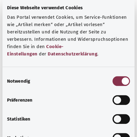
Diese Webseite verwendet Cookies
Das Portal verwendet Cookies, um Service-Funktionen
wie „Artikel merken“ oder „Artikel vorlesen“
bereitzustellen und die Nutzung der Seite zu
verbessern. Informationen und Widerspruchsoptionen
Hernien
finden Sie in den
Cookie-
Einstellungen
der
Datenschutzerklärung
.
Bei einer Hernie treten meist Bauchfell oder Eingeweide
durch eine Lücke in der Bauchwand hervor.
Leistenbrüche sind die häufigsten Hernien. Sie bilden
E
Notwendig
sich vor allem bei Männern.
i
n
Mehr erfahren
w
Präferenzen
i
l
l
Statistiken
i
g