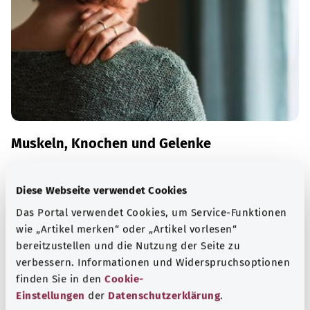
Muskeln, Knochen und Gelenke
Viele Erkrankungen des Bewegungsapparates sind auf
altersbedingten Verschleiß zurückzuführen – zunehmend
Diese Webseite verwendet Cookies
auch auf zu wenig Bewegung und zu viel Sitzen.
Das Portal verwendet Cookies, um Service-Funktionen
wie „Artikel merken“ oder „Artikel vorlesen“
Mehr erfahren
bereitzustellen und die Nutzung der Seite zu
verbessern. Informationen und Widerspruchsoptionen
finden Sie in den
Cookie-
Einstellungen
der
Datenschutzerklärung
.