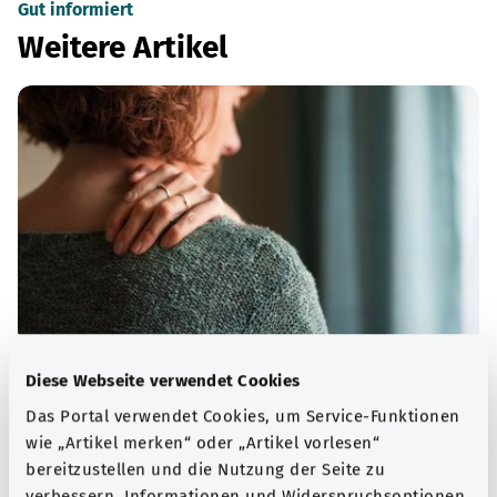
Gut informiert
Weitere Artikel
Muskeln, Knochen und Gelenke
Diese Webseite verwendet Cookies
Das Portal verwendet Cookies, um Service-Funktionen
Viele Erkrankungen des Bewegungsapparates sind auf
wie „Artikel merken“ oder „Artikel vorlesen“
altersbedingten Verschleiß zurückzuführen – zunehmend
bereitzustellen und die Nutzung der Seite zu
auch auf zu wenig Bewegung und zu viel Sitzen.
verbessern. Informationen und Widerspruchsoptionen