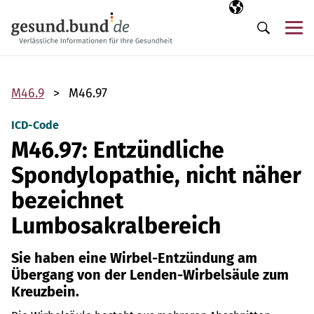
Navigation überspringen
Ausgewählte Sp
DE
Me
Suche
M46.9
M46.97
ICD-Code
M46.97: Entzündliche
Spondylopathie, nicht näher
bezeichnet
Lumbosakralbereich
Sie haben eine Wirbel-Entzündung am
Übergang von der Lenden-Wirbelsäule zum
Kreuzbein.