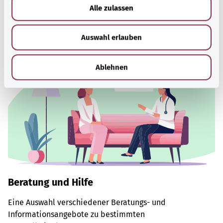
u
Problemen.
Alle zulassen
s
Mehr erfahren
w
Auswahl erlauben
a
h
l
Ablehnen
Beratung und Hilfe
Eine Auswahl verschiedener Beratungs- und
Informationsangebote zu bestimmten