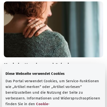
Muskeln, Knochen und Gelenke
Diese Webseite verwendet Cookies
Viele Erkrankungen des Bewegungsapparates sind auf
altersbedingten Verschleiß zurückzuführen – zunehmend
Das Portal verwendet Cookies, um Service-Funktionen
auch auf zu wenig Bewegung und zu viel Sitzen.
wie „Artikel merken“ oder „Artikel vorlesen“
bereitzustellen und die Nutzung der Seite zu
Mehr erfahren
verbessern. Informationen und Widerspruchsoptionen
finden Sie in den
Cookie-