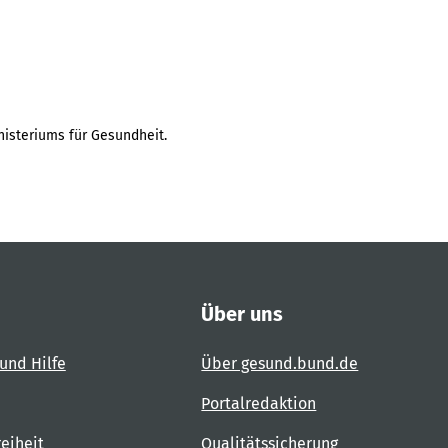
isteriums für Gesundheit.
Über uns
und Hilfe
Über gesund.bund.de
Portalredaktion
reiheit
Qualitätssicherung