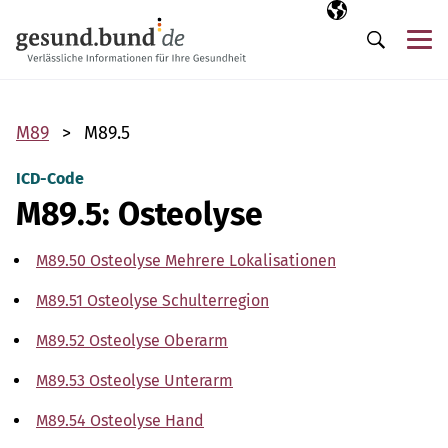
Navigation überspringen
Ausgewählte Sp
DE
Me
Suche
M89
M89.5
ICD-Code
M89.5: Osteolyse
M89.50 Osteolyse Mehrere Lokalisationen
M89.51 Osteolyse Schulterregion
M89.52 Osteolyse Oberarm
M89.53 Osteolyse Unterarm
M89.54 Osteolyse Hand