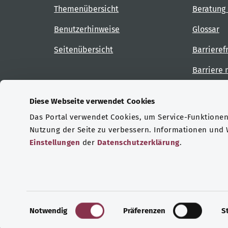
Themenübersicht
Beratung 
Benutzerhinweise
Glossar
Seitenübersicht
Barrieref
Barriere
Diese Webseite verwendet Cookies
Das Portal verwendet Cookies, um Service-Funktionen 
Zertifizierungen
Nutzung der Seite zu verbessern. Informationen und
Einstellungen
der
Datenschutzerklärung
.
© Copyright 2026 Bundesministerium für Gesu
E
Notwendig
Präferenzen
S
i