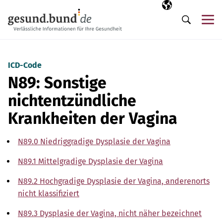
Navigation überspringen
Ausgewählte Sp
DE
Me
Suche
ICD-Code
N89: Sonstige
nichtentzündliche
Krankheiten der Vagina
N89.0 Niedriggradige Dysplasie der Vagina
N89.1 Mittelgradige Dysplasie der Vagina
N89.2 Hochgradige Dysplasie der Vagina, anderenorts
nicht klassifiziert
N89.3 Dysplasie der Vagina, nicht näher bezeichnet