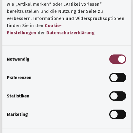
wie „Artikel merken“ oder „Artikel vorlesen“
Eine Auswahl verschiedener Beratungs- und
bereitzustellen und die Nutzung der Seite zu
Informationsangebote zu bestimmten
verbessern. Informationen und Widerspruchsoptionen
Gesundheitsthemen.
finden Sie in den
Cookie-
Einstellungen
der
Datenschutzerklärung
.
Mehr erfahren
E
Notwendig
i
n
w
Präferenzen
i
l
l
Statistiken
i
g
Marketing
u
n
Patientenrechte
g