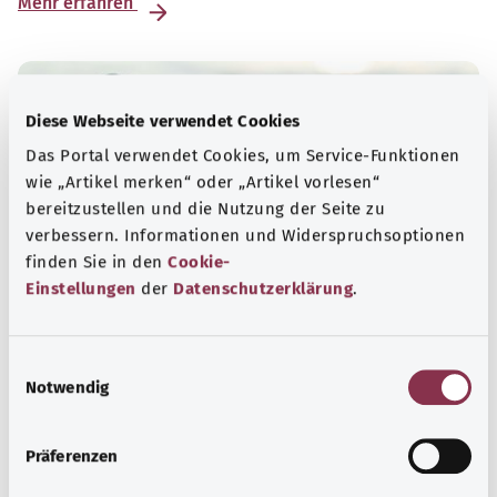
Mehr erfahren
Diese Webseite verwendet Cookies
Das Portal verwendet Cookies, um Service-Funktionen
wie „Artikel merken“ oder „Artikel vorlesen“
bereitzustellen und die Nutzung der Seite zu
verbessern. Informationen und Widerspruchsoptionen
finden Sie in den
Cookie-
Einstellungen
der
Datenschutzerklärung
.
Psyche
E
Notwendig
i
„Psyche“ ist das altgriechische Wort für Seele. Im
n
modernen Sprachgebrauch sind damit das Denken, die
w
Gefühle und das Verhalten eines Menschen gemeint.
Präferenzen
i