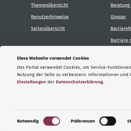
Themenübersicht
Beratung 
Benutzerhinweise
Glossar
Seitenübersicht
Barrieref
Barriere
Diese Webseite verwendet Cookies
Das Portal verwendet Cookies, um Service-Funktionen 
Zertifizierungen
Nutzung der Seite zu verbessern. Informationen und
Einstellungen
der
Datenschutzerklärung
.
© Copyright 2026 Bundesministerium für Gesu
E
Notwendig
Präferenzen
S
i