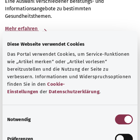
Eine Auswahl verschiedener Beratungs- und
Informationsangebote zu bestimmten
Gesundheitsthemen.
Mehr erfahren
Diese Webseite verwendet Cookies
Das Portal verwendet Cookies, um Service-Funktionen
wie „Artikel merken“ oder „Artikel vorlesen“
bereitzustellen und die Nutzung der Seite zu
verbessern. Informationen und Widerspruchsoptionen
finden Sie in den
Cookie-
Einstellungen
der
Datenschutzerklärung
.
E
Notwendig
i
Nummern für den Notfall
n
w
Präferenzen