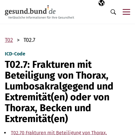
Navigation überspringen
Ausgewählte Sp
DE
Me
Suche
T02
T02.7
ICD-Code
T02.7: Frakturen mit
Beteiligung von Thorax,
Lumbosakralgegend und
Extremität(en) oder von
Thorax, Becken und
Extremität(en)
T02.70 Frakturen mit Beteiligung von Thorax,