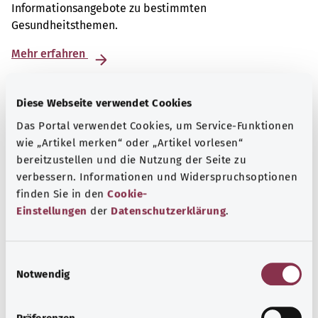
Informationsangebote zu bestimmten
Gesundheitsthemen.
Mehr erfahren
Diese Webseite verwendet Cookies
Das Portal verwendet Cookies, um Service-Funktionen
wie „Artikel merken“ oder „Artikel vorlesen“
bereitzustellen und die Nutzung der Seite zu
verbessern. Informationen und Widerspruchsoptionen
finden Sie in den
Cookie-
Einstellungen
der
Datenschutzerklärung
.
E
Notwendig
i
Nummern für den Notfall
n
Erfahren Sie hier, welche Notrufe und Beratungstelefone
w
Präferenzen