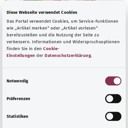
Diese Webseite verwendet Cookies
Das Portal verwendet Cookies, um Service-Funktionen
wie „Artikel merken“ oder „Artikel vorlesen“
bereitzustellen und die Nutzung der Seite zu
verbessern. Informationen und Widerspruchsoptionen
finden Sie in den
Cookie-
Nummern für den Notfall
Einstellungen
der
Datenschutzerklärung
.
Erfahren Sie hier, welche Notrufe und Beratungstelefone
bei dringenden gesundheitlichen Problemen, akuten
E
Krisen und Vergiftungen helfen können.
Notwendig
i
n
Mehr erfahren
w
Präferenzen
i
l
l
Statistiken
i