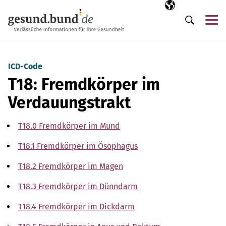
Navigation überspringen
Ausgewählte Sp
DE
Me
Suche
ICD-Code
T18: Fremdkörper im
Verdauungstrakt
T18.0 Fremdkörper im Mund
T18.1 Fremdkörper im Ösophagus
T18.2 Fremdkörper im Magen
T18.3 Fremdkörper im Dünndarm
T18.4 Fremdkörper im Dickdarm