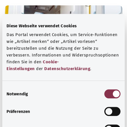
Diese Webseite verwendet Cookies
Das Portal verwendet Cookies, um Service-Funktionen
wie „Artikel merken“ oder „Artikel vorlesen“
bereitzustellen und die Nutzung der Seite zu
verbessern. Informationen und Widerspruchsoptionen
finden Sie in den
Cookie-
Einstellungen
der
Datenschutzerklärung
.
Nummern für den Notfall
E
Erfahren Sie hier, welche Notrufe und Beratungstelefone
Notwendig
i
bei dringenden gesundheitlichen Problemen, akuten
n
Krisen und Vergiftungen helfen können.
w
Präferenzen
i
Mehr erfahren
l