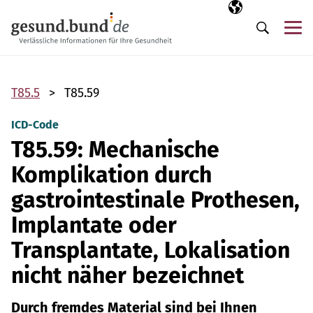
Navigation überspringen
Ausgewählte Sp
DE
Me
Suche
T85.5
T85.59
ICD-Code
T85.59: Mechanische
Komplikation durch
gastrointestinale Prothesen,
Implantate oder
Transplantate, Lokalisation
nicht näher bezeichnet
Durch fremdes Material sind bei Ihnen