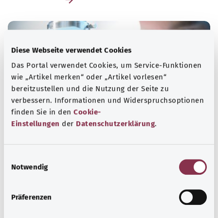
Diese Webseite verwendet Cookies
Das Portal verwendet Cookies, um Service-Funktionen
wie „Artikel merken“ oder „Artikel vorlesen“
bereitzustellen und die Nutzung der Seite zu
verbessern. Informationen und Widerspruchsoptionen
finden Sie in den
Cookie-
Einstellungen
der
Datenschutzerklärung
.
Infektionen und Infektionskrankheiten
E
Notwendig
i
Als Infektionskrankheiten werden Erkrankungen
n
bezeichnet, die infolge einer Ansteckung mit einem
w
Erreger entstehen.
Präferenzen
i
Mehr erfahren
l