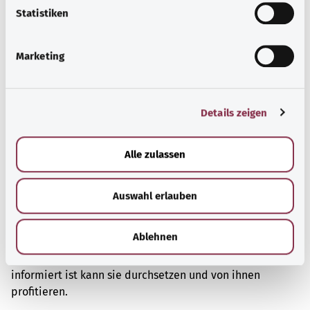
l
Statistiken
i
g
Marketing
u
n
g
Details zeigen
s
a
u
Alle zulassen
s
w
Auswahl erlauben
a
Patientenrechte
h
l
Ablehnen
Patientinnen und Patienten in Deutschland haben
gesetzlich verankerte Rechte. Wer über diese Rechte gut
informiert ist kann sie durchsetzen und von ihnen
profitieren.