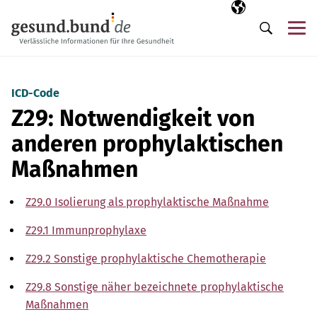
Navigation überspringen
Ausgewählte Sp
DE
Me
Suche
ICD-Code
Z29: Notwendigkeit von
anderen prophylaktischen
Maßnahmen
Z29.0 Isolierung als prophylaktische Maßnahme
Z29.1 Immunprophylaxe
Z29.2 Sonstige prophylaktische Chemotherapie
Z29.8 Sonstige näher bezeichnete prophylaktische
Maßnahmen