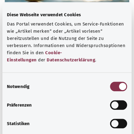
Diese Webseite verwendet Cookies
Das Portal verwendet Cookies, um Service-Funktionen
wie „Artikel merken“ oder „Artikel vorlesen“
bereitzustellen und die Nutzung der Seite zu
verbessern. Informationen und Widerspruchsoptionen
finden Sie in den
Cookie-
Psyche
Einstellungen
der
Datenschutzerklärung
.
„Psyche“ ist das altgriechische Wort für Seele. Im
modernen Sprachgebrauch sind damit das Denken, die
E
Notwendig
Gefühle und das Verhalten eines Menschen gemeint.
i
n
Mehr erfahren
w
Präferenzen
i
l
l
Statistiken
i