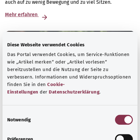
auch auf zu wenig Bewegung und zu viel Sitzen.
Mehr erfahren
Diese Webseite verwendet Cookies
Das Portal verwendet Cookies, um Service-Funktionen
wie „Artikel merken“ oder „Artikel vorlesen“
bereitzustellen und die Nutzung der Seite zu
verbessern. Informationen und Widerspruchsoptionen
finden Sie in den
Cookie-
Einstellungen
der
Datenschutzerklärung
.
Selbsthilfe
E
Notwendig
i
Selbsthilfegruppen bieten Austausch und Unterstützung
n
für Menschen mit chronischen Erkrankungen,
w
Präferenzen