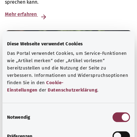
sprechen kann.
Mehr erfahren
Diese Webseite verwendet Cookies
Das Portal verwendet Cookies, um Service-Funktionen
wie „Artikel merken“ oder „Artikel vorlesen“
bereitzustellen und die Nutzung der Seite zu
verbessern. Informationen und Widerspruchsoptionen
finden Sie in den
Cookie-
Einstellungen
der
Datenschutzerklärung
.
Selbsthilfe
E
Notwendig
i
Selbsthilfegruppen bieten Austausch und Unterstützung
n
für Menschen mit chronischen Erkrankungen,
w
Präferenzen