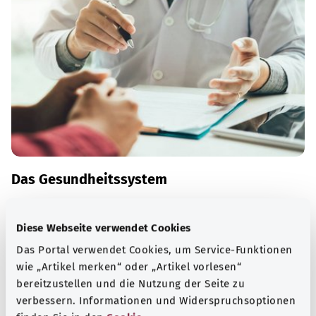
Das Gesundheitssystem
Wer in Deutschland krank wird, bekommt medizinische
und therapeutische Hilfe – in Notfällen auch rund um die
Diese Webseite verwendet Cookies
Uhr. Erfahren Sie mehr darüber, wie die
Das Portal verwendet Cookies, um Service-Funktionen
Gesundheitsversorgung organisiert ist.
wie „Artikel merken“ oder „Artikel vorlesen“
bereitzustellen und die Nutzung der Seite zu
Mehr erfahren
verbessern. Informationen und Widerspruchsoptionen