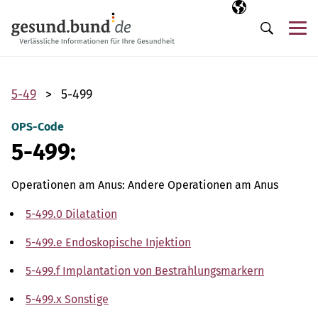
Navigation überspringen
Ausgewählte Sp
DE
Me
Suche
5-49
5-499
OPS-Code
5-499:
Operationen am Anus: Andere Operationen am Anus
5-499.0 Dilatation
5-499.e Endoskopische Injektion
5-499.f Implantation von Bestrahlungsmarkern
5-499.x Sonstige