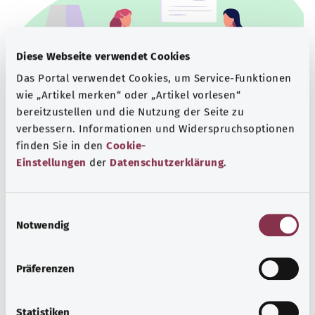
Diese Webseite verwendet Cookies
Das Portal verwendet Cookies, um Service-Funktionen
wie „Artikel merken“ oder „Artikel vorlesen“
bereitzustellen und die Nutzung der Seite zu
verbessern. Informationen und Widerspruchsoptionen
finden Sie in den
Cookie-
Beratung und Hilfe
Einstellungen
der
Datenschutzerklärung
.
Eine Auswahl verschiedener Beratungs- und
Informationsangebote zu bestimmten
E
Gesundheitsthemen.
Notwendig
i
Mehr erfahren
n
w
Präferenzen
i
l
l
Statistiken