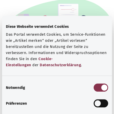
Diese Webseite verwendet Cookies
Das Portal verwendet Cookies, um Service-Funktionen
wie „Artikel merken“ oder „Artikel vorlesen“
bereitzustellen und die Nutzung der Seite zu
verbessern. Informationen und Widerspruchsoptionen
finden Sie in den
Cookie-
Einstellungen
der
Datenschutzerklärung
.
Beratung und Hilfe
Eine Auswahl verschiedener Beratungs- und
E
Informationsangebote zu bestimmten
Notwendig
i
Gesundheitsthemen.
n
Mehr erfahren
w
Präferenzen
i
l